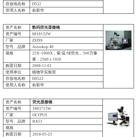
存放地名称
D522
管理人名称
俞新华
资产名称
数码荧光显微镜
资产编号
0818132W
厂家
ZEISS
型号、品牌
Axioskop 40
规格
25X~1000X
，紫
/
蓝
/
绿荧光，
500
万像
素，
2560 x 1920
购置日期
2008-11-01
使用单位
植物学实验室
存放地名称
DS522
使用人名称
俞新华
资产名称
荧光显微镜
资产编号
1803715W
厂家
OLYPUS
型号、品牌
BX53
规格
购置日期
2018-05-23