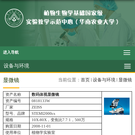
进入导航
设备与环境
显微镜
当前位置：
首页
设备与环境
显微镜
资产名称
数码体视显微镜
资产编号
0818133W
厂家
ZEISS
型号、品牌
STEMI2000cs
规格
10X-80X
，变焦比
7.7:1
，
500
万
购置日期
2008-11-01
使用单位
植物学实验室